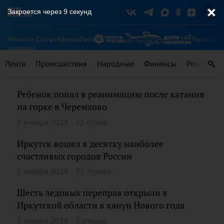
Закроется через
9
секунд
Новости
Статьи
Афиша
Фото
Погода
Ту
Лента
Происшествия
Народные
Финансы
Регионы
Ребенок попал в реанимацию после катания
на горке в Черемхово
1 января 2014
21 отзыв
Иркутск вошел в десятку наиболее
счастливых городов России
1 января 2014
92 отзыва
Шесть ледовых переправ открыли в
Иркутской области в канун Нового года
1 января 2014
2 отзыва