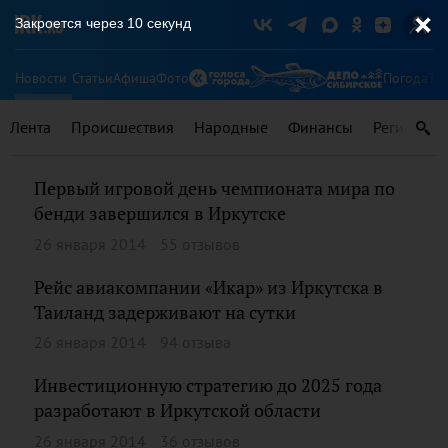
Закроется через
10
секунд
Новости
Статьи
Афиша
Фото
Погода
Ту
Лента
Происшествия
Народные
Финансы
Регионы
Первый игровой день чемпионата мира по
бенди завершился в Иркутске
26 января 2014
55 отзывов
Рейс авиакомпании «Икар» из Иркутска в
Таиланд задерживают на сутки
26 января 2014
94 отзыва
Инвестиционную стратегию до 2025 года
разработают в Иркутской области
26 января 2014
36 отзывов