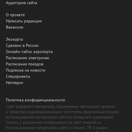
Аудитория сайта
О проекте
Написать редакции
Вакансии
Экокарта
Сделано в России
Онлайн-табло аэропорта
Расписание электричек
Расписание поездов
Подписка на новости
Спецпроекты
Наглядно
Политика конфиденциальности
Сайт содержит материалы, охраняемые авторским правом,
и средства индивидуализации (логотипы, фирменные знаки).
Использование материалов сайта в интернете разрешено
только с указанием гиперссылки на сайт www.irk.ru.
Использование материалов сайта в печати, ТВ и радио