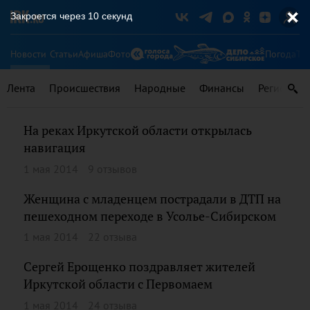
Закроется через
9
секунд
Новости
Статьи
Афиша
Фото
Погода
Ту
Лента
Происшествия
Народные
Финансы
Регионы
На реках Иркутской области открылась
навигация
1 мая 2014
9 отзывов
Женщина с младенцем пострадали в ДТП на
пешеходном переходе в Усолье-Сибирском
1 мая 2014
22 отзыва
Сергей Ерощенко поздравляет жителей
Иркутской области с Первомаем
1 мая 2014
24 отзыва