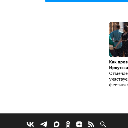
Как пров
Иркутска 
Отмечае
участву
фестивал