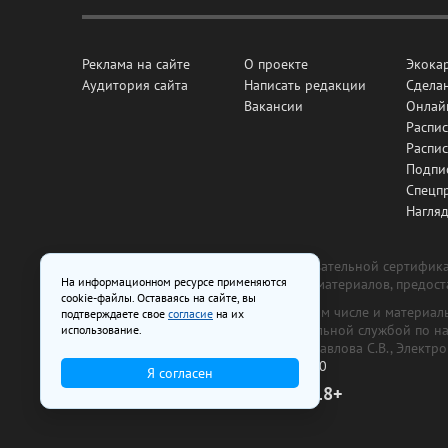
Реклама на сайте
О проекте
Экока
Аудитория сайта
Написать редакции
Сделан
Вакансии
Онлай
Распис
Распи
Подпи
Спецп
Нагля
Все рекламные товары подлежат обязательной сертификац
На информационном ресурсе применяются
изготовлена и размещена на основе материалов, предос
cookie-файлы. Оставаясь на сайте, вы
На сайте www.irk.ru размещаются в том числе и материа
подтверждаете свое
согласие
на их
от 29 октября 2018 г., выдан Федеральной службой по 
использование.
ООО «Ирк.ру». Главный редактор — Павлова С.В., Электр
Телефон редакции:
+7 (3952) 48-88-50
Я согласен
18+
© 2003–2026 IRK.ru Твой Иркутск