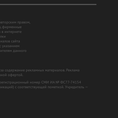
авторским правом,
ы, фирменные
а в интернете
ылки
риалов сайта
с указанием
шителям данного
и за содержание рекламных материалов. Реклама
чной офертой.
") (регистрационный номер СМИ ИА № ФС77-74154
никаций) с соответствующей пометкой. Учредитель —