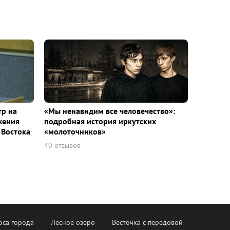
тр на
«Мы ненавидим все человечество»:
жения
подробная история иркутских
 Востока
«молоточников»
40 отзывов
оса города
Лесное озеро
Весточка с передовой