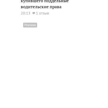
купившего поддельные
водительские права
20:13
1 отзыв