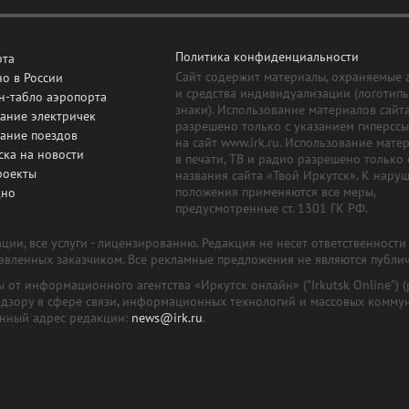
Политика конфиденциальности
рта
Сайт содержит материалы, охраняемые 
о в России
и средства индивидуализации (логотип
н-табло аэропорта
знаки). Использование материалов сайт
ание электричек
разрешено только с указанием гиперсс
сание поездов
на сайт www.irk.ru. Использование мате
ска на новости
в печати, ТВ и радио разрешено только 
роекты
названия сайта «Твой Иркутск». К нару
положения применяются все меры,
дно
предусмотренные ст. 1301 ГК РФ.
ии, все услуги - лицензированию. Редакция не несет ответственност
тавленных заказчиком. Все рекламные предложения не являются публи
лы от информационного агентства «Иркутск онлайн» ("Irkutsk Online
надзору в сфере связи, информационных технологий и массовых комму
онный адрес редакции:
news@irk.ru
.