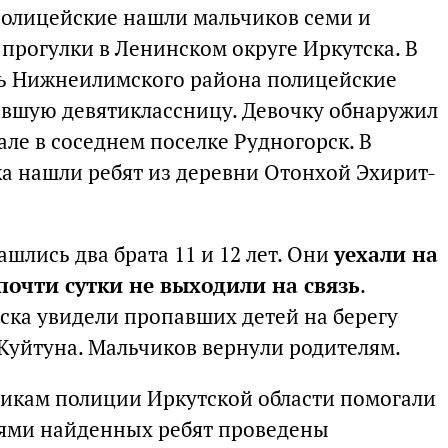
 полицейские нашли мальчиков семи и
с прогулки в Ленинском округе Иркутска. В
ель Нижнеилимского района полицейские
авшую девятиклассницу. Девочку обнаружил
ле в соседнем поселке Рудногорск. В
а нашли ребят из деревни Отонхой Эхирит-
ашлись два брата 11 и 12 лет. Они
уехали на
почти сутки не выходили на связь
.
ска увидели пропавших детей на берегу
 Куйтуна. Мальчиков вернули родителям.
икам полиции Иркутской области помогали
лями найденных ребят проведены