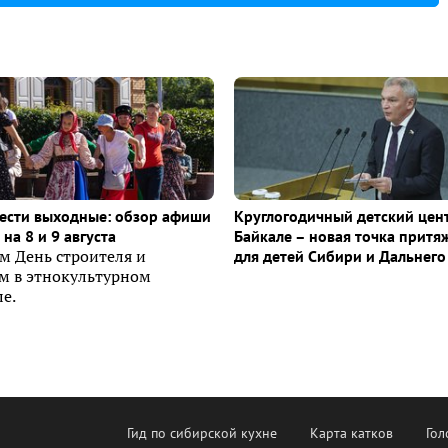
ести выходные: обзор афиши
Круглогодичный детский цен
на 8 и 9 августа
Байкале – новая точка притя
м День строителя и
для детей Сибири и Дальнего
ем в этнокультурном
е.
Гид по сибирской кухне
Карта катков
Гол