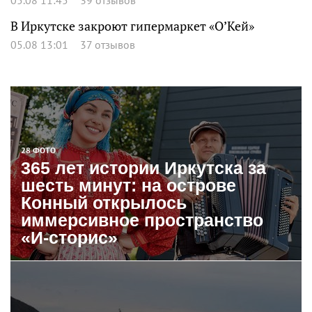
В Иркутске закроют гипермаркет «О’Кей»
05.08 13:01
37 отзывов
28 ФОТО
365 лет истории Иркутска за
шесть минут: на острове
Конный открылось
иммерсивное пространство
«И-сторис»