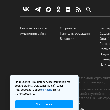
Реклама на сайте
О проекте
Экока
Аудитория сайта
Написать редакции
Сделан
Вакансии
Онлай
Распис
Распи
Подпи
Спецп
Нагля
Все рекламные товары подлежат обязательной сертификац
На информационном ресурсе применяются
изготовлена и размещена на основе материалов, предос
cookie-файлы. Оставаясь на сайте, вы
На сайте www.irk.ru размещаются в том числе и материа
подтверждаете свое
согласие
на их
от 29 октября 2018 г., выдан Федеральной службой по 
использование.
ООО «Ирк.ру». Главный редактор — Павлова С.В., Электр
Телефон редакции:
+7 (3952) 48-88-50
Я согласен
18+
© 2003–2026 IRK.ru Твой Иркутск