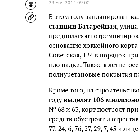
29 мая 2014 09:00
В этом году запланирован
ка
станции Батарейная
, улица
предполагают отремонтирова
основание хоккейного корта 
Советская, 124 в порядок пр
площадки. Также в летне-ос
полиуретановые покрытия п
Кроме того, на строительств
году
выделят 106 миллионо
№ 68 и 63, корт построят пр
средств обустроят и отрест
77, 24, 6, 76, 27, 29, 7, 45 и лиц