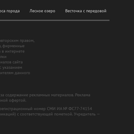
оса города
Лесное озеро
Весточка с передовой
авторским правом,
ы, фирменные
а в интернете
ылки
риалов сайта
с указанием
шителям данного
и за содержание рекламных материалов. Реклама
чной офертой.
") (регистрационный номер СМИ ИА № ФС77-74154
никаций) с соответствующей пометкой. Учредитель —