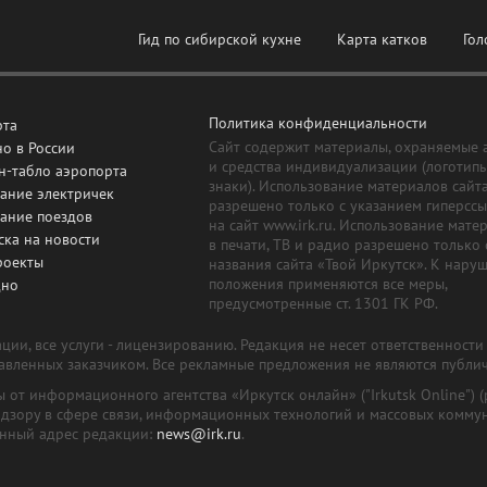
Гид по сибирской кухне
Карта катков
Гол
Политика конфиденциальности
рта
Сайт содержит материалы, охраняемые 
о в России
и средства индивидуализации (логотип
н-табло аэропорта
знаки). Использование материалов сайт
ание электричек
разрешено только с указанием гиперсс
сание поездов
на сайт www.irk.ru. Использование мате
ска на новости
в печати, ТВ и радио разрешено только 
роекты
названия сайта «Твой Иркутск». К нару
положения применяются все меры,
дно
предусмотренные ст. 1301 ГК РФ.
ии, все услуги - лицензированию. Редакция не несет ответственност
тавленных заказчиком. Все рекламные предложения не являются публи
лы от информационного агентства «Иркутск онлайн» ("Irkutsk Online
надзору в сфере связи, информационных технологий и массовых комму
онный адрес редакции:
news@irk.ru
.