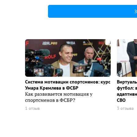
З
Система мотивации спортсменов: курс
Виртуаль
Умара Кремлева в ФСБР
футбол: 
Как развивается мотивация у
адаптивн
спортсменов в ФСБР?
СВО
1 отзыв
3 отзыва