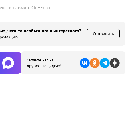
текст и нажмите
Ctrl
+
Enter
ия, чего-то необычного и интересного?
Отправить
 редакцию
Читайте нас на
других площадках!