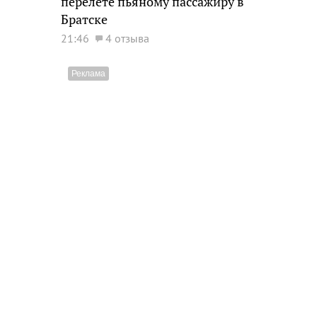
перелете пьяному пассажиру в
Братске
21:46
4 отзыва