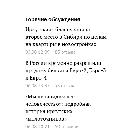
Горячие обсуждения
Иркутская область заняла
второе место в Сибири по ценам
на квартиры в новостройках
05.08 12:09
83 отзыва
В России временно разрешили
продажу бензина Евро-2, Евро-3
и Евро-4
06.08 13:37
53 отзыва
«Мы ненавидим все
человечество»: подробная
история иркутских
«молоточников»
06.08 10:21
50 отзывов