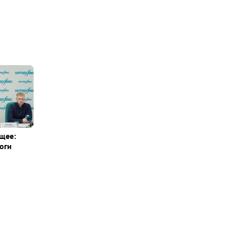
щее:
оги