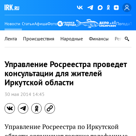
Новости
Статьи
Афиша
Фото
Погода
Ту
Лента
Происшествия
Народные
Финансы
Регионы
Управление Росреестра проведет
консультации для жителей
Иркутской области
30 мая 2014 14:45
Управление Росреестра по Иркутской