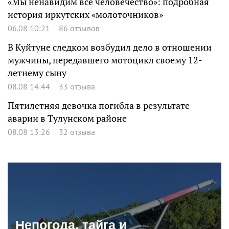
«Мы ненавидим все человечество»: подробная
история иркутских «молоточников»
06.08 10:21
86 отзывов
В Куйтуне следком возбудил дело в отношении
мужчины, передавшего мотоцикл своему 12-
летнему сыну
08.08 14:44
33 отзыва
Пятилетняя девочка погибла в результате
аварии в Тулунском районе
08.08 13:26
32 отзыва
Непогода, тайга и