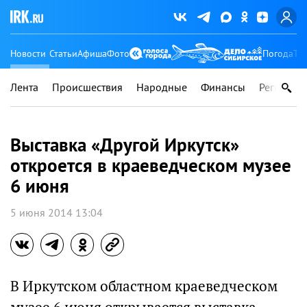
Новости
Статьи
Афиша
Фото
Погода
Ту
Лента
Происшествия
Народные
Финансы
Регионы
Выставка «Другой Иркутск»
откроется в краеведческом музее
6 июня
5 июня 2014 13:04
В Иркутском областном краеведческом