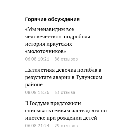
Горячие обсуждения
«Мы ненавидим все
человечество»: подробная
история иркутских
«молоточников»
06.08 10:21
86 отзывов
Пятилетняя девочка погибла в
результате аварии в Тулунском
районе
08.08 13:26
33 отзыва
В Госдуме предложили
списывать семьям часть долга по
ипотеке при рождении детей
06.08 21:24
29 отзывов