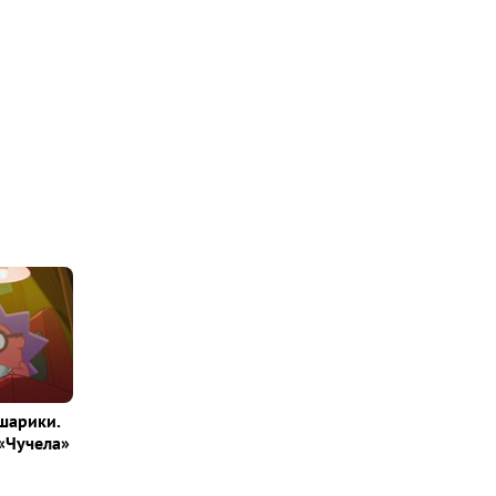
шарики.
«Чучела»