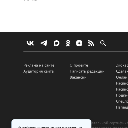
Реклама на сайте
О проекте
Экока
Аудитория сайта
Написать редакции
Сделан
Вакансии
Онлай
Распис
Распи
Подпи
Спецп
Нагля
Все рекламные товары подлежат обязательной сертификац
На информационном ресурсе применяются