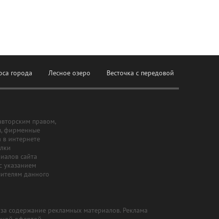
оса города
Лесное озеро
Весточка с передовой
авторским правом,
ы, фирменные
а в интернете
ылки
риалов сайта
с указанием
шителям данного
и за содержание рекламных материалов. Реклама