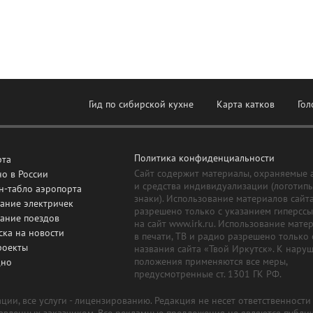
Гид по сибирской кухне
Карта катков
Гол
Политика конфиденциальности
рта
Сайт содержит материалы, охраняемые 
о в России
и средства индивидуализации (логотип
н-табло аэропорта
знаки). Использование материалов сайт
ание электричек
разрешено только с указанием гиперсс
сание поездов
на сайт www.irk.ru. Использование мате
ска на новости
в печати, ТВ и радио разрешено только 
роекты
названия сайта «Твой Иркутск». К нару
положения применяются все меры,
дно
предусмотренные ст. 1301 ГК РФ.
ии, все услуги - лицензированию. Редакция не несет ответственност