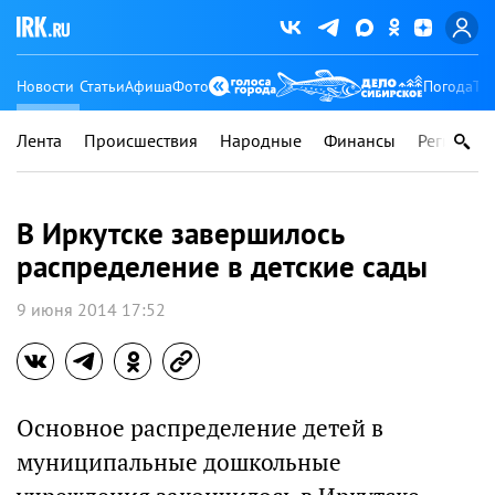
Новости
Статьи
Афиша
Фото
Погода
Ту
Лента
Происшествия
Народные
Финансы
Регионы
В Иркутске завершилось
распределение в детские сады
9 июня 2014 17:52
Основное распределение детей в
муниципальные дошкольные