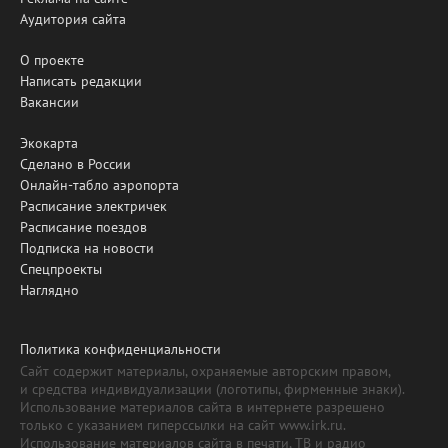
Аудитория сайта
О проекте
Написать редакции
Вакансии
Экокарта
Сделано в России
Онлайн-табло аэропорта
Расписание электричек
Расписание поездов
Подписка на новости
Спецпроекты
Наглядно
Политика конфиденциальности
Сайт содержит материалы, охраняемые авторским правом,
и средства индивидуализации (логотипы, фирменные знаки).
Использование материалов сайта в интернете разрешено
только с указанием гиперссылки на сайт www.irk.ru.
Использование материалов сайта в печати, ТВ и радио