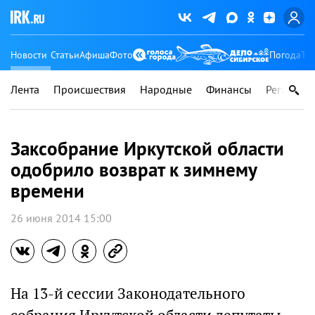
Новости
Статьи
Афиша
Фото
Погода
Ту
Лента
Происшествия
Народные
Финансы
Регионы
Заксобрание Иркутской области
одобрило возврат к зимнему
времени
26 июня 2014 15:00
На 13-й сессии Законодательного