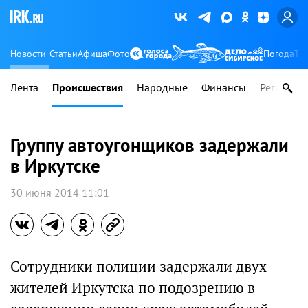
Новости
Статьи
Афиша
Фото
Погода
Ту
Лента
Происшествия
Народные
Финансы
Регионы
Группу автоугонщиков задержали
в Иркутске
30 июня 2014 11:01
Сотрудники полиции задержали двух
жителей Иркутска по подозрению в