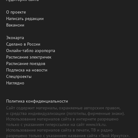
О проекте
Написать редакции
Вакансии
Экокарта
Сделано в России
Онлайн-табло аэропорта
Расписание электричек
Расписание поездов
Подписка на новости
Спецпроекты
Наглядно
Политика конфиденциальности
Сайт содержит материалы, охраняемые авторским правом,
и средства индивидуализации (логотипы, фирменные знаки).
Использование материалов сайта в интернете разрешено
только с указанием гиперссылки на сайт www.irk.ru.
Использование материалов сайта в печати, ТВ и радио
разрешено только с указанием названия сайта «Твой Иркутск».