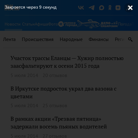
Закроется через
9
секунд
Новости
Статьи
Афиша
Фото
Погода
Ту
Лента
Происшествия
Народные
Финансы
Регионы
Участок трассы Еланцы — Хужир полностью
заасфальтируют к осени 2015 года
5 июля 2014
20 отзывов
В Иркутске подросток украл два вазона с
цветами
5 июля 2014
25 отзывов
В рамках акции «Трезвая пятница»
задержали восемь пьяных водителей
5 июля 2014
27 отзывов