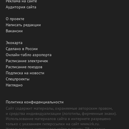
Реклама на сайте
Аудитория сайта
О проекте
Написать редакции
Вакансии
Экокарта
Сделано в России
Онлайн-табло аэропорта
Расписание электричек
Расписание поездов
Подписка на новости
Спецпроекты
Наглядно
Политика конфиденциальности
Сайт содержит материалы, охраняемые авторским правом,
и средства индивидуализации (логотипы, фирменные знаки).
Использование материалов сайта в интернете разрешено
только с указанием гиперссылки на сайт www.irk.ru.
Использование материалов сайта в печати, ТВ и радио