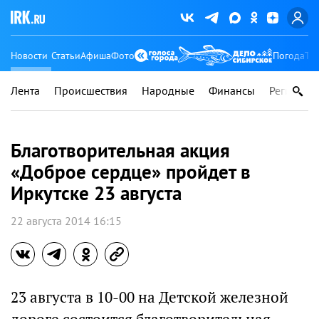
Новости
Статьи
Афиша
Фото
Погода
Ту
Лента
Происшествия
Народные
Финансы
Регионы
Благотворительная акция
«Доброе сердце» пройдет в
Иркутске 23 августа
22 августа 2014 16:15
23 августа в 10-00 на Детской железной