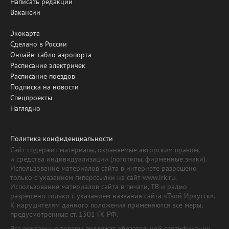
Написать редакции
Вакансии
Экокарта
Сделано в России
Онлайн-табло аэропорта
Расписание электричек
Расписание поездов
Подписка на новости
Спецпроекты
Наглядно
Политика конфиденциальности
Сайт содержит материалы, охраняемые авторским правом,
и средства индивидуализации (логотипы, фирменные знаки).
Использование материалов сайта в интернете разрешено
только с указанием гиперссылки на сайт www.irk.ru.
Использование материалов сайта в печати, ТВ и радио
разрешено только с указанием названия сайта «Твой Иркутск».
К нарушителям данного положения применяются все меры,
предусмотренные ст. 1301 ГК РФ.
Все рекламные товары подлежат обязательной сертификации,