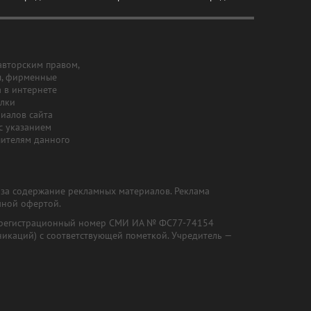
авторским правом,
ы, фирменные
а в интернете
ылки
риалов сайта
с указанием
шителям данного
и за содержание рекламных материалов. Реклама
чной офертой.
") (регистрационный номер СМИ ИА № ФС77-74154
никаций) с соответствующей пометкой. Учредитель —