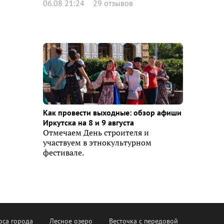
06.08 21:24
29 отзывов
Как провести выходные: обзор афиши
Иркутска на 8 и 9 августа
Отмечаем День строителя и
участвуем в этнокультурном
фестивале.
оса города
Лесное озеро
Весточка с передовой