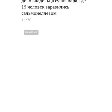
дело владельца суши-бара, где
15 человек заразились
сальмонеллезом
11:20