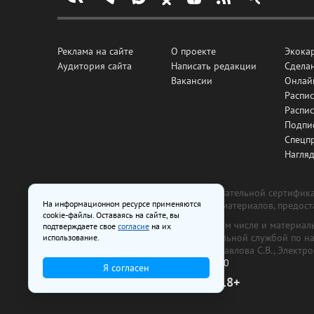
Реклама на сайте
О проекте
Экока
Аудитория сайта
Написать редакции
Сделан
Вакансии
Онлай
Распис
Распи
Подпи
Спецп
Нагля
Все рекламные товары подлежат обязательной сертификац
На информационном ресурсе применяются
изготовлена и размещена на основе материалов, предос
cookie-файлы. Оставаясь на сайте, вы
На сайте www.irk.ru размещаются в том числе и материа
подтверждаете свое
согласие
на их
от 29 октября 2018 г., выдан Федеральной службой по 
использование.
ООО «Ирк.ру». Главный редактор — Павлова С.В., Электр
Телефон редакции:
+7 (3952) 48-88-50
Я согласен
18+
© 2003–2026 IRK.ru Твой Иркутск