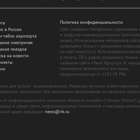
Политика конфиденциальности
рта
Сайт содержит материалы, охраняемые 
о в России
и средства индивидуализации (логотип
н-табло аэропорта
знаки). Использование материалов сайт
ание электричек
разрешено только с указанием гиперсс
сание поездов
на сайт www.irk.ru. Использование мате
ска на новости
в печати, ТВ и радио разрешено только 
роекты
названия сайта «Твой Иркутск». К нару
положения применяются все меры,
дно
предусмотренные ст. 1301 ГК РФ.
ии, все услуги - лицензированию. Редакция не несет ответственност
тавленных заказчиком. Все рекламные предложения не являются публи
лы от информационного агентства «Иркутск онлайн» ("Irkutsk Online
надзору в сфере связи, информационных технологий и массовых комму
онный адрес редакции:
news@irk.ru
.