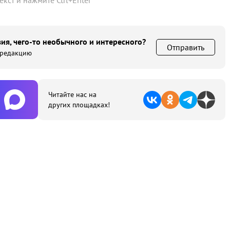
текст и нажмите
Ctrl
+
Enter
ия, чего-то необычного и интересного?
Отправить
 редакцию
Читайте нас на
других площадках!