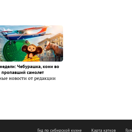
недели: Чебурашка, кони во
и пропавший самолет
ные новости от редакции
Гид по сибирской кухне
Карта катков
Гол