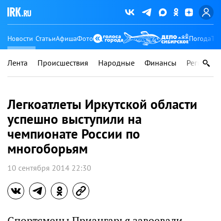
Новости
Статьи
Афиша
Фото
Погода
Ту
Лента
Происшествия
Народные
Финансы
Регионы
Легкоатлеты Иркутской области
успешно выступили на
чемпионате России по
многоборьям
10 сентября 2014 22:30
Спортсмены Приангарья завоевали