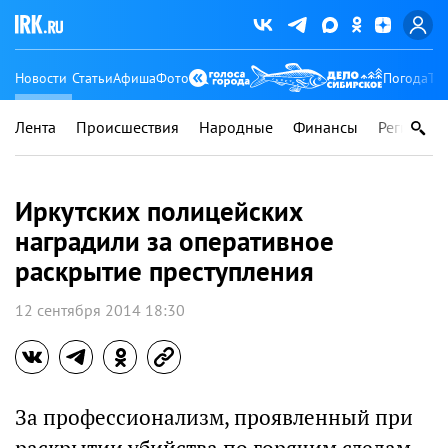
Новости
Статьи
Афиша
Фото
Погода
Ту
Лента
Происшествия
Народные
Финансы
Регионы
Иркутских полицейских
наградили за оперативное
раскрытие преступления
12 сентября 2014 18:30
За профессионализм, проявленный при