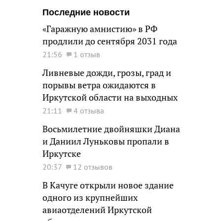
Последние новости
«Гаражную амнистию» в РФ
продлили до сентября 2031 года
21:56
1 отзыв
Ливневые дожди, грозы, град и
порывы ветра ожидаются в
Иркутской области на выходных
21:11
4 отзыва
Восьмилетние двойняшки Диана
и Даниил Луньковы пропали в
Иркутске
20:37
12 отзывов
В Качуге открыли новое здание
одного из крупнейших
авиаотделений Иркутской