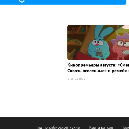
Кинопремьеры августа: «Сме
Сквозь вселенные» и ремейк 
5 отзывов
Гид по сибирской кухне
Карта катков
Гол