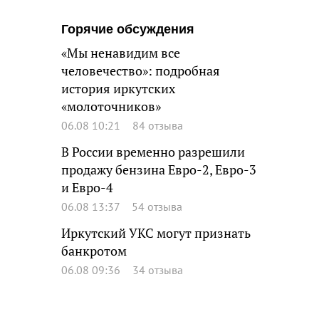
Горячие обсуждения
«Мы ненавидим все
человечество»: подробная
история иркутских
«молоточников»
06.08 10:21
84 отзыва
В России временно разрешили
продажу бензина Евро-2, Евро-3
и Евро-4
06.08 13:37
54 отзыва
Иркутский УКС могут признать
банкротом
06.08 09:36
34 отзыва