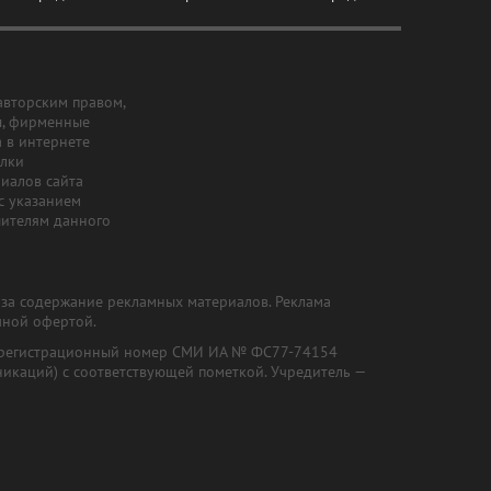
авторским правом,
ы, фирменные
а в интернете
ылки
риалов сайта
с указанием
шителям данного
и за содержание рекламных материалов. Реклама
чной офертой.
") (регистрационный номер СМИ ИА № ФС77-74154
никаций) с соответствующей пометкой. Учредитель —