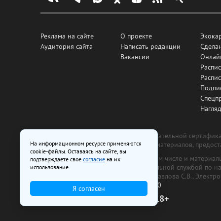
Реклама на сайте
О проекте
Экока
Аудитория сайта
Написать редакции
Сделан
Вакансии
Онлай
Распис
Распи
Подпи
Спецп
Нагля
Все рекламные товары подлежат обязательной сертификац
На информационном ресурсе применяются
изготовлена и размещена на основе материалов, предос
cookie-файлы. Оставаясь на сайте, вы
На сайте www.irk.ru размещаются в том числе и материа
подтверждаете свое
согласие
на их
от 29 октября 2018 г., выдан Федеральной службой по 
использование.
ООО «Ирк.ру». Главный редактор — Павлова С.В., Электр
Телефон редакции:
+7 (3952) 48-88-50
Я согласен
18+
© 2003–2026 IRK.ru Твой Иркутск