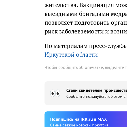
жительства. Вакцинация мож
выездными бригадами медра
позволяет подготовить орга
риск заболеваемости и возн
По материалам пресс-служб
Иркутской области
Чтобы сообщить об опечатке, выделите 
Стали свидетелем происшеств
Сообщите, пожалуйста, об этом в
Подпишиcь на IRK.ru в MAX
Cамые свежие новости Иркутска