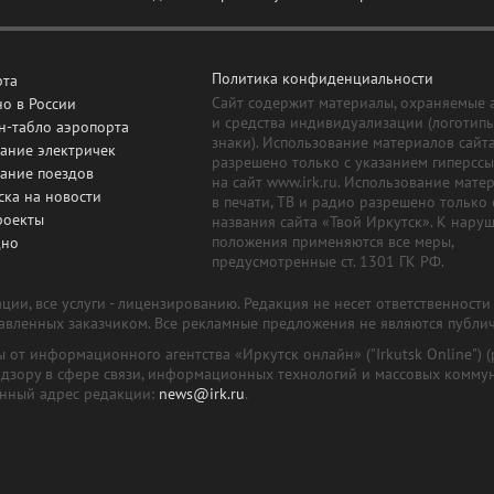
Политика конфиденциальности
рта
Сайт содержит материалы, охраняемые 
о в России
и средства индивидуализации (логотип
н-табло аэропорта
знаки). Использование материалов сайт
ание электричек
разрешено только с указанием гиперсс
сание поездов
на сайт www.irk.ru. Использование мате
ска на новости
в печати, ТВ и радио разрешено только 
роекты
названия сайта «Твой Иркутск». К нару
положения применяются все меры,
дно
предусмотренные ст. 1301 ГК РФ.
ии, все услуги - лицензированию. Редакция не несет ответственност
тавленных заказчиком. Все рекламные предложения не являются публи
лы от информационного агентства «Иркутск онлайн» ("Irkutsk Online
надзору в сфере связи, информационных технологий и массовых комму
онный адрес редакции:
news@irk.ru
.