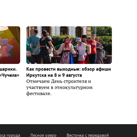
шарики.
Как провести выходные: обзор афиши
«Чучела»
Иркутска на 8 и 9 августа
Отмечаем День строителя и
участвуем в этнокультурном
фестивале.
оса города
Лесное озеро
Весточка с передовой