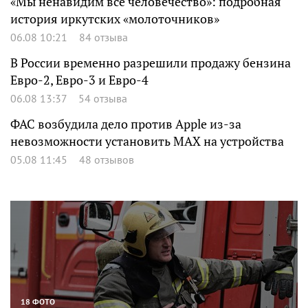
«Мы ненавидим все человечество»: подробная
история иркутских «молоточников»
06.08 10:21
84 отзыва
В России временно разрешили продажу бензина
Евро-2, Евро-3 и Евро-4
06.08 13:37
54 отзыва
ФАС возбудила дело против Apple из-за
невозможности установить MAX на устройства
05.08 11:45
48 отзывов
18 ФОТО