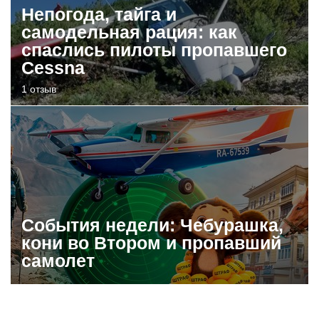
Непогода, тайга и
самодельная рация: как
спаслись пилоты пропавшего
Cessna
1 отзыв
События недели: Чебурашка,
кони во Втором и пропавший
самолет