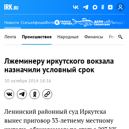
Новости
Статьи
Афиша
Фото
Погода
Ту
Лента
Происшествия
Народные
Финансы
Регионы
Лжеминеру иркутского вокзала
назначили условный срок
30 октября 2014 18:36
Ленинский районный суд Иркутска
вынес приговор 33-летнему местному