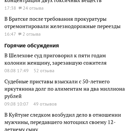
концентрации двух токсичных веществ
17:38
24 отзыва
В Братске после требования прокуратуры
отремонтировали железнодорожные переезды
16:47
2 отзыва
Горячие обсуждения
В Шелехове суд приговорил к пяти годам
колонии женщину, зарезавшую сожителя
08.08 17:49
52 отзыва
Судебные приставы взыскали с 50-летнего
иркутянина долг по алиментам на два миллиона
рублей
09.08 10:07
49 отзывов
В Куйтуне следком возбудил дело в отношении
мужчины, передавшего мотоцикл своему 12-
летнему сыну