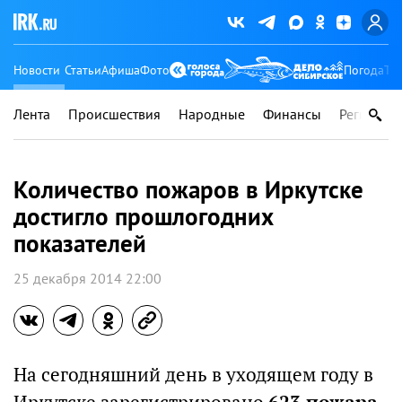
Новости
Статьи
Афиша
Фото
Погода
Ту
Лента
Происшествия
Народные
Финансы
Регионы
Количество пожаров в Иркутске
достигло прошлогодних
показателей
25 декабря 2014 22:00
На сегодняшний день в уходящем году в