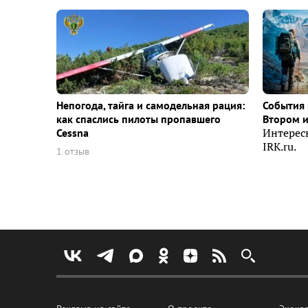
Непогода, тайга и самодельная рация:
События 
как спаслись пилоты пропавшего
Втором 
Cessna
Интерес
IRK.ru.
1 отзыв