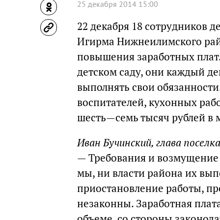
25 декабря 2014 15:00
22 декабря 18 сотрудников д
Игирма Нижнеилимского райо
повышения заработных плат
детском саду, они каждый де
выполнять свои обязанности
воспитателей, кухонных рабо
шесть—семь тысяч рублей в 
Иван Бучинский, глава поселк
— Требования и возмущение 
мы, ни власти района их вып
приостановление работы, пр
незаконны. Заработная плат
объеме, со стороны законода