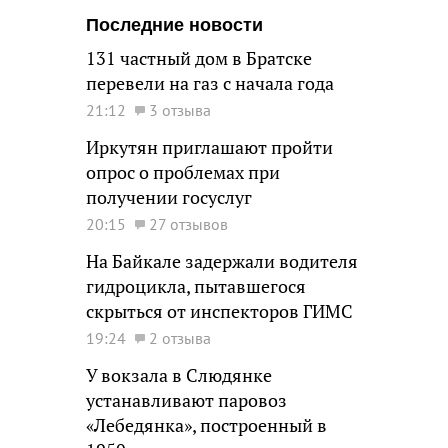
Последние новости
131 частный дом в Братске
перевели на газ с начала года
21:12
3 отзыва
Иркутян приглашают пройти
опрос о проблемах при
получении госуслуг
20:15
27 отзывов
На Байкале задержали водителя
гидроцикла, пытавшегося
скрыться от инспекторов ГИМС
19:24
2 отзыва
У вокзала в Слюдянке
устанавливают паровоз
«Лебедянка», построенный в