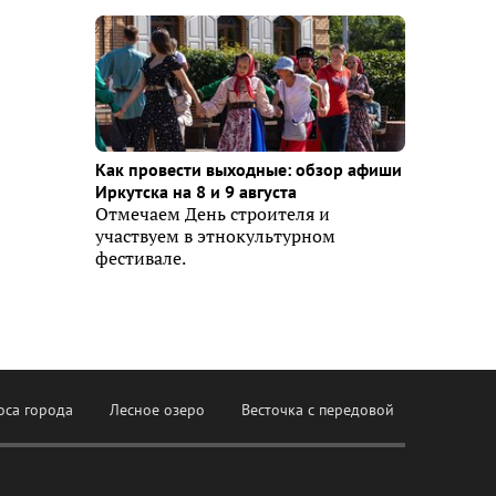
Как провести выходные: обзор афиши
Иркутска на 8 и 9 августа
Отмечаем День строителя и
участвуем в этнокультурном
фестивале.
оса города
Лесное озеро
Весточка с передовой