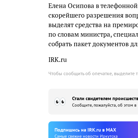
Елена Осипова в телефонной
скорейшего разрешения воп
выделят средства на премиро
по словам министра, специ
собрать пакет документов дл
IRK.ru
Чтобы сообщить об опечатке, выделите 
Стали свидетелем происшеств
Сообщите, пожалуйста, об этом в
Подпишиcь на IRK.ru в MAX
Cамые свежие новости Иркутска