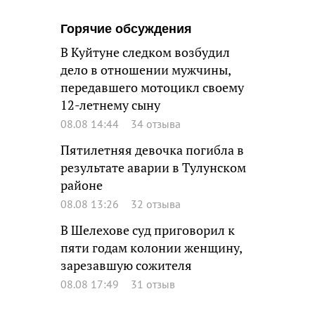
Горячие обсуждения
В Куйтуне следком возбудил
дело в отношении мужчины,
передавшего мотоцикл своему
12-летнему сыну
08.08 14:44
34 отзыва
Пятилетняя девочка погибла в
результате аварии в Тулунском
районе
08.08 13:26
32 отзыва
В Шелехове суд приговорил к
пяти годам колонии женщину,
зарезавшую сожителя
08.08 17:49
31 отзыв