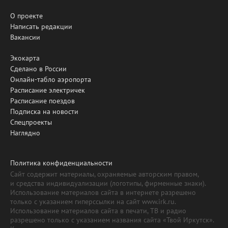
О проекте
Написать редакции
Вакансии
Экокарта
Сделано в России
Онлайн-табло аэропорта
Расписание электричек
Расписание поездов
Подписка на новости
Спецпроекты
Наглядно
Политика конфиденциальности
Сайт содержит материалы, охраняемые авторским правом,
и средства индивидуализации (логотипы, фирменные знаки).
Использование материалов сайта в интернете разрешено
только с указанием гиперссылки на сайт www.irk.ru.
Использование материалов сайта в печати, ТВ и радио
разрешено только с указанием названия сайта «Твой Иркутск».