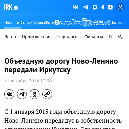
Новости
Статьи
Афиша
Фото
Погода
Ту
Лента
Происшествия
Народные
Финансы
Регионы
Объездную дорогу Ново-Ленино
передали Иркутску
31 декабря 2014 13:30
С 1 января 2015 года объездную дорогу
Ново-Ленино передадут в собственность