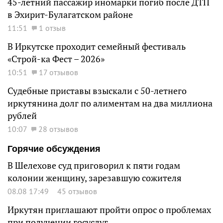
45-летний пассажир иномарки погиб после ДТП
в Эхирит-Булагатском районе
11:51
1 отзыв
В Иркутске проходит семейный фестиваль
«Строй-ка Фест – 2026»
10:51
17 отзывов
Судебные приставы взыскали с 50-летнего
иркутянина долг по алиментам на два миллиона
рублей
10:07
28 отзывов
Горячие обсуждения
В Шелехове суд приговорил к пяти годам
колонии женщину, зарезавшую сожителя
08.08 17:49
45 отзывов
Иркутян приглашают пройти опрос о проблемах
при получении госуслуг