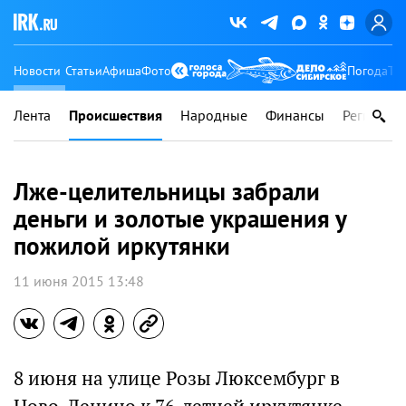
Новости
Статьи
Афиша
Фото
Погода
Ту
Лента
Происшествия
Народные
Финансы
Регионы
Лже-целительницы забрали
деньги и золотые украшения у
пожилой иркутянки
11 июня 2015 13:48
8 июня на улице Розы Люксембург в