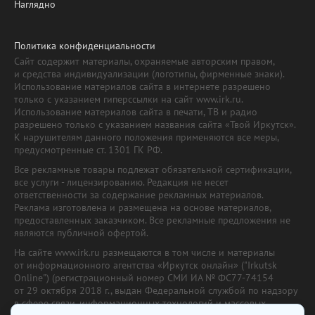
Наглядно
Политика конфиденциальности
Сайт содержит материалы, охраняемые авторским правом,
и средства индивидуализации (логотипы, фирменные знаки).
Использование материалов сайта в интернете разрешено
только с указанием гиперссылки на сайт www.irk.ru.
Использование материалов сайта в печати, ТВ и радио
разрешено только с указанием названия сайта «Твой Иркутск».
К нарушителям данного положения применяются все меры,
предусмотренные ст. 1301 ГК РФ.
Все рекламные товары подлежат обязательной сертификации,
все услуги - лицензированию. Редакция не несет
ответственности за содержание рекламных материалов.
Реклама изготовлена и размещена на основе материалов,
предоставленных заказчиком. Все рекламные предложения не
являются публичной офертой.
На сайте www.irk.ru размещаются в том числе и материалы
от информационного агентства «Иркутск онлайн» ("Irkutsk
Online") (регистрационный номер СМИ ИА № ФС77-74154
от 29 октября 2018 г., выдан Федеральной службой по надзору
в сфере связи, информационных технологий и массовых