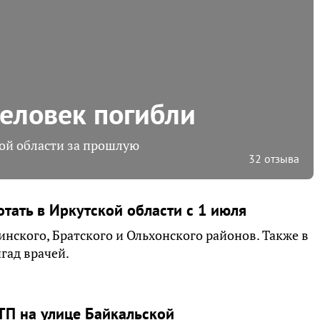
человек погибли
ой области за прошлую
32 отзыва
тать в Иркутской области с 1 июля
нского, Братского и Ольхонского районов. Также в
гад врачей.
ТП на улице Байкальской