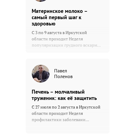
Материнское молоко –
самый первый шаг к
здоровью
С 3 по 9 августа в Иркутской
области проходит Неделя
популяризации грудного вскарм...
Павел
Поленов
Печень – молчаливый
труженик: как её защитить
С 27 июля по 2 августа в Иркутской
области проходит Неделя
профилактики заболевани...