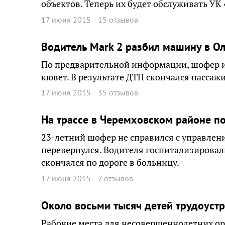
объектов. Теперь их будет обслуживать УК
17 июня 2015
15 отзывов
Водитель Mark 2 разбил машину в О
По предварительной информации, шофер ин
кювет. В результате ДТП скончался пассаж
17 июня 2015
35 отзывов
На трассе в Черемховском районе п
23-летний шофер не справился с управлени
перевернулся. Водителя госпитализирова
скончался по дороге в больницу.
17 июня 2015
7 отзывов
Около восьми тысяч детей трудоустр
Рабочие места для несовершеннолетних ор