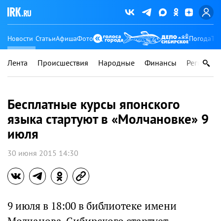
Новости
Статьи
Афиша
Фото
Погода
Ту
Лента
Происшествия
Народные
Финансы
Регионы
Бесплатные курсы японского
языка стартуют в «Молчановке» 9
июля
30 июня 2015 14:30
9 июля в 18:00 в библиотеке имени