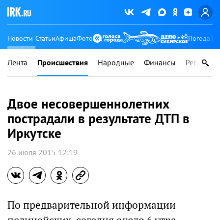
Новости
Статьи
Афиша
Фото
Погода
Ту
Лента
Происшествия
Народные
Финансы
Регионы
Двое несовершеннолетних
пострадали в результате ДТП в
Иркутске
26 июля 2015 12:19
По предварительной информации