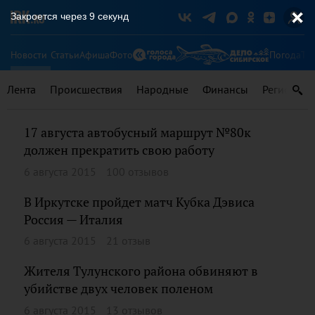
Закроется через
8
секунд
Новости
Статьи
Афиша
Фото
Погода
Ту
Лента
Происшествия
Народные
Финансы
Регионы
17 августа автобусный маршрут №80к
должен прекратить свою работу
6 августа 2015
100 отзывов
В Иркутске пройдет матч Кубка Дэвиса
Россия — Италия
6 августа 2015
21 отзыв
Жителя Тулунского района обвиняют в
убийстве двух человек поленом
6 августа 2015
13 отзывов