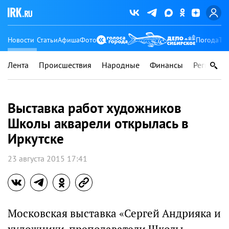
Новости
Статьи
Афиша
Фото
Погода
Ту
Лента
Происшествия
Народные
Финансы
Регионы
Выставка работ художников
Школы акварели открылась в
Иркутске
23 августа 2015 17:41
Московская выставка «Сергей Андрияка и