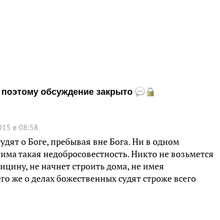
и, поэтому обсуждение закрыто
015 в 08:58
удят о Боге, пребывая вне Бога. Ни в одном
тима такая недобросовестность. Никто не возьмется
ицину, не начнет строить дома, не имея
го же о делах божественных судят строже всего