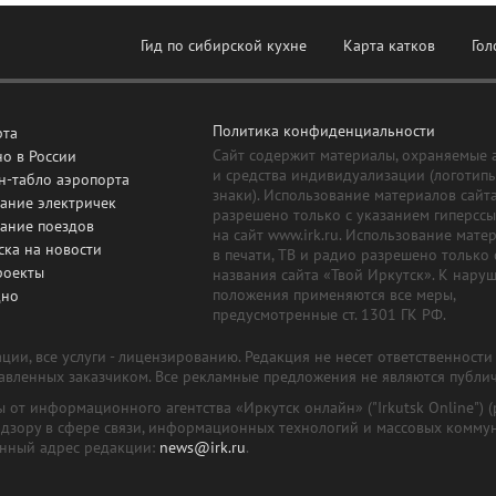
Гид по сибирской кухне
Карта катков
Гол
Политика конфиденциальности
рта
Сайт содержит материалы, охраняемые 
о в России
и средства индивидуализации (логотип
н-табло аэропорта
знаки). Использование материалов сайт
ание электричек
разрешено только с указанием гиперсс
сание поездов
на сайт www.irk.ru. Использование мате
ска на новости
в печати, ТВ и радио разрешено только 
роекты
названия сайта «Твой Иркутск». К нару
положения применяются все меры,
дно
предусмотренные ст. 1301 ГК РФ.
ии, все услуги - лицензированию. Редакция не несет ответственност
тавленных заказчиком. Все рекламные предложения не являются публи
лы от информационного агентства «Иркутск онлайн» ("Irkutsk Online
надзору в сфере связи, информационных технологий и массовых комму
онный адрес редакции:
news@irk.ru
.