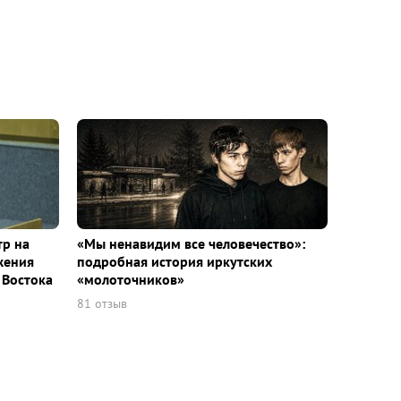
тр на
«Мы ненавидим все человечество»:
жения
подробная история иркутских
 Востока
«молоточников»
81 отзыв