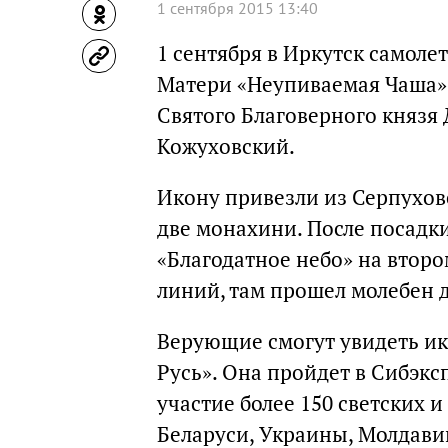
1 сентября 2015 13:40
1 сентября в Иркутск самол
Матери «Неупиваемая Чаша».
Святого Благоверного князя
Кожуховский.
Икону привезли из Серпухов
две монахини. После посадк
«Благодатное небо» на втор
линий, там прошел молебен 
Верующие смогут увидеть ик
Русь». Она пройдет в Сибэксп
участие более 150 светских 
Беларуси, Украины, Молдавии