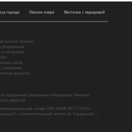
оса города
Лесное озеро
Весточка с передовой
авторским правом,
ы, фирменные
а в интернете
ылки
риалов сайта
с указанием
шителям данного
и за содержание рекламных материалов. Реклама
чной офертой.
") (регистрационный номер СМИ ИА № ФС77-74154
никаций) с соответствующей пометкой. Учредитель —