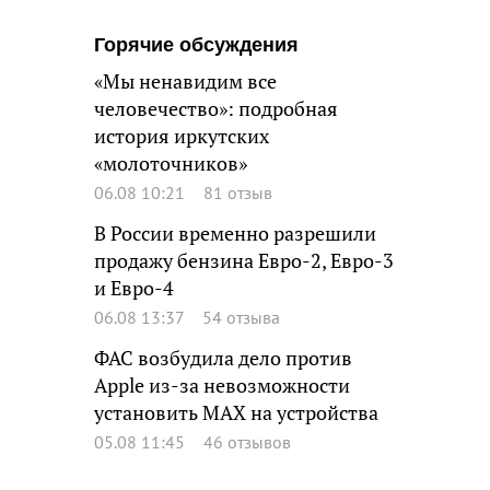
Горячие обсуждения
«Мы ненавидим все
человечество»: подробная
история иркутских
«молоточников»
06.08 10:21
81 отзыв
В России временно разрешили
продажу бензина Евро-2, Евро-3
и Евро-4
06.08 13:37
54 отзыва
ФАС возбудила дело против
Apple из-за невозможности
установить MAX на устройства
05.08 11:45
46 отзывов