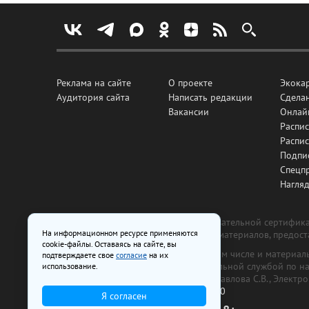
Реклама на сайте
О проекте
Экока
Аудитория сайта
Написать редакции
Сделан
Вакансии
Онлай
Распис
Распи
Подпи
Спецп
Нагля
Все рекламные товары подлежат обязательной сертификац
На информационном ресурсе применяются
изготовлена и размещена на основе материалов, предос
cookie-файлы. Оставаясь на сайте, вы
На сайте www.irk.ru размещаются в том числе и материа
подтверждаете свое
согласие
на их
от 29 октября 2018 г., выдан Федеральной службой по 
использование.
ООО «Ирк.ру». Главный редактор — Павлова С.В., Электр
Телефон редакции:
+7 (3952) 48-88-50
Я согласен