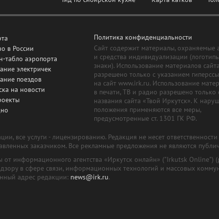
Политика конфиденциальности
рта
Сайт содержит материалы, охраняемые 
о в России
и средства индивидуализации (логотип
н-табло аэропорта
знаки). Использование материалов сайт
ание электричек
разрешено только с указанием гиперсс
сание поездов
на сайт www.irk.ru. Использование мате
ска на новости
в печати, ТВ и радио разрешено только 
роекты
названия сайта «Твой Иркутск». К нару
положения применяются все меры,
дно
предусмотренные ст. 1301 ГК РФ.
ии, все услуги - лицензированию. Редакция не несет ответственност
тавленных заказчиком. Все рекламные предложения не являются публи
лы от информационного агентства «Иркутск онлайн» ("Irkutsk Online
надзору в сфере связи, информационных технологий и массовых комму
онный адрес редакции:
news@irk.ru
.