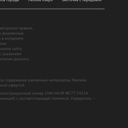
авторским правом,
ы, фирменные
а в интернете
ылки
риалов сайта
с указанием
шителям данного
и за содержание рекламных материалов. Реклама
чной офертой.
") (регистрационный номер СМИ ИА № ФС77-74154
никаций) с соответствующей пометкой. Учредитель —