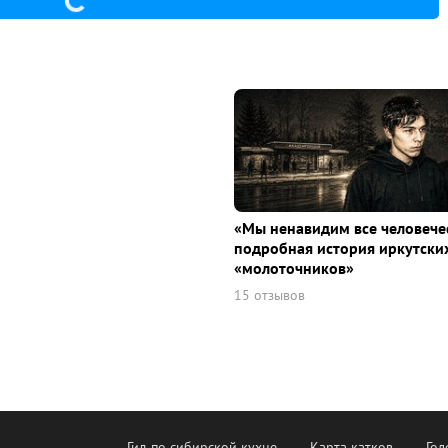
«Мы ненавидим все человече
подробная история иркутски
«молоточников»
15 отзывов
Гид по сибирской кухне
Карта катков
Гол