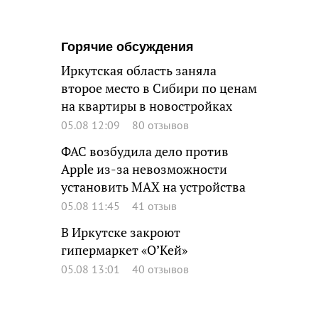
Горячие обсуждения
Иркутская область заняла
второе место в Сибири по ценам
на квартиры в новостройках
05.08 12:09
80 отзывов
ФАС возбудила дело против
Apple из-за невозможности
установить MAX на устройства
05.08 11:45
41 отзыв
В Иркутске закроют
гипермаркет «О’Кей»
05.08 13:01
40 отзывов