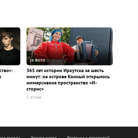
28 ФОТО
ство»:
365 лет истории Иркутска за шесть
х
минут: на острове Конный открылось
иммерсивное пространство «И-
сторис»
1 отзыв
оса города
Лесное озеро
Весточка с передовой