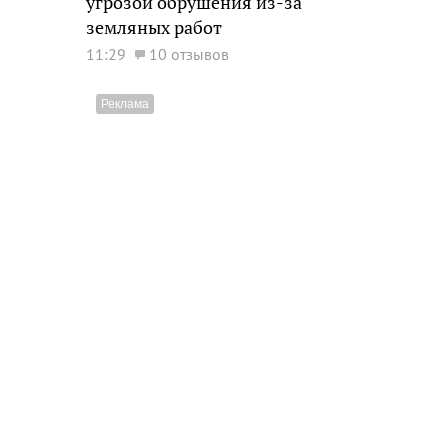
угрозой обрушения из-за
земляных работ
11:29
10 отзывов