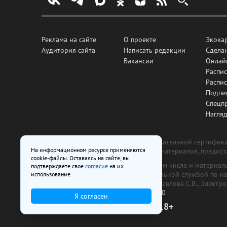
Реклама на сайте
О проекте
Экока
Аудитория сайта
Написать редакции
Сделан
Вакансии
Онлай
Распис
Распи
Подпи
Спецп
Нагля
Все рекламные товары подлежат обязательной сертификац
На информационном ресурсе применяются
изготовлена и размещена на основе материалов, предос
cookie-файлы. Оставаясь на сайте, вы
На сайте www.irk.ru размещаются в том числе и материа
подтверждаете свое
согласие
на их
от 29 октября 2018 г., выдан Федеральной службой по 
использование.
ООО «Ирк.ру». Главный редактор — Павлова С.В., Электр
Телефон редакции:
+7 (3952) 48-88-50
Я согласен
18+
© 2003–2026 IRK.ru Твой Иркутск