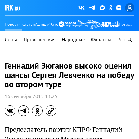
Новости
Статьи
Афиша
Фото
Погода
Ту
Лента
Происшествия
Народные
Финансы
Регионы
Геннадий Зюганов высоко оценил
шансы Сергея Левченко на победу
во втором туре
16 сентября 2015 13:25
Председатель партии КПРФ Геннадий