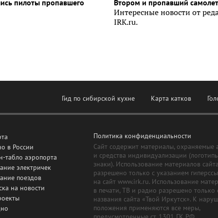
лись пилоты пропавшего
Втором и пропавший самоле
Интересные новости от ред
IRK.ru.
Гид по сибирской кухне
Карта катков
Гол
Политика конфиденциальности
рта
Сайт содержит материалы, охраняемые 
о в России
и средства индивидуализации (логотип
н-табло аэропорта
знаки). Использование материалов сайт
ание электричек
разрешено только с указанием гиперсс
сание поездов
на сайт www.irk.ru. Использование мате
ска на новости
в печати, ТВ и радио разрешено только 
роекты
названия сайта «Твой Иркутск». К нару
положения применяются все меры,
дно
предусмотренные ст. 1301 ГК РФ.