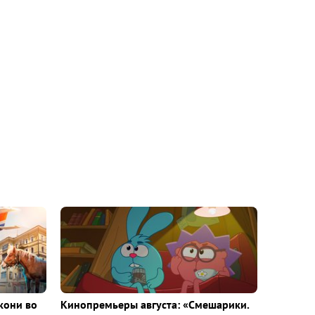
кони во
Кинопремьеры августа: «Смешарики.