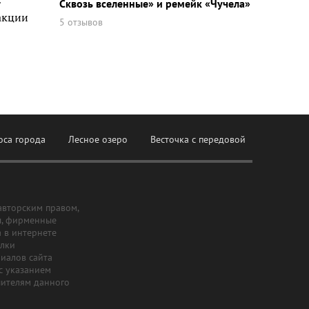
т
Сквозь вселенные» и ремейк «Чучела»
акции
5 отзывов
оса города
Лесное озеро
Весточка с передовой
авторским правом,
ы, фирменные
а в интернете
ылки
риалов сайта
с указанием
шителям данного