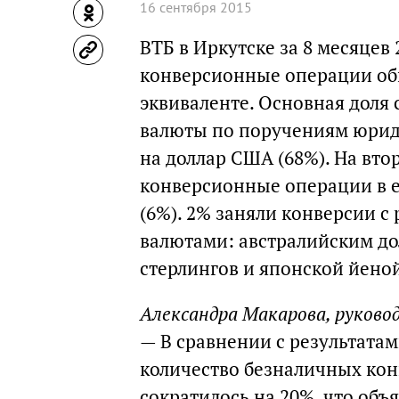
16 сентября 2015
ВТБ в Иркутске за 8 месяцев
конверсионные операции об
эквиваленте. Основная доля
валюты по поручениям юрид
на доллар США (68%). На вто
конверсионные операции в ев
(6%). 2% заняли конверсии 
валютами: австралийским до
стерлингов и японской йено
Александра Макарова, руково
— В сравнении с результатам
количество безналичных ко
сократилось на 20%, что объ