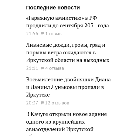
Последние новости
«Гаражную амнистию» в РФ
продлили до сентября 2031 года
21:56
1 отзыв
Ливневые дожди, грозы, град и
порывы ветра ожидаются в
Иркутской области на выходных
21:11
4 отзыва
Восьмилетние двойняшки Диана
и Даниил Луньковы пропали в
Иркутске
20:37
12 отзывов
В Качуге открыли новое здание
одного из крупнейших
авиаотделений Иркутской