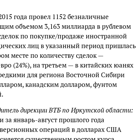
 2015 года провел 1152 безналичные
щим объемом 3,163 миллиарда в рублевом
 сделок по покупке/продаже иностранной
ических лиц в указанный период пришлась
ром месте по количеству сделок —
ро (24%), на третьем — в китайских юанях
с редкими для региона Восточной Сибири
лларом, канадским долларом, фунтом
й.
дитель дирекции ВТБ по Иркутской области:
и за январь-август прошлого года
нверсионных операций в долларах США
ясняется существенным ростом курса