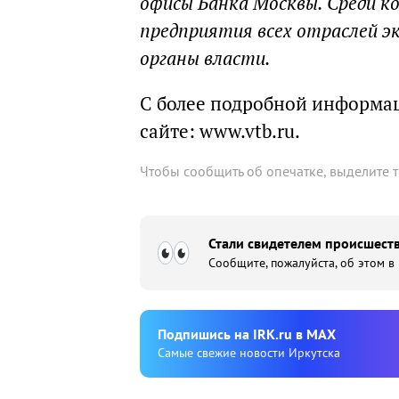
офисы Банка Москвы. Среди к
предприятия всех отраслей э
органы власти.
С более подробной информац
сайте: www.vtb.ru.
Чтобы сообщить об опечатке, выделите 
Стали свидетелем происшеств
Сообщите, пожалуйста, об этом в
Подпишиcь на IRK.ru в MAX
Cамые свежие новости Иркутска