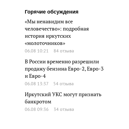
Горячие обсуждения
«Мы ненавидим все
человечество»: подробная
история иркутских
«молоточников»
06.08 10:21
84 отзыва
В России временно разрешили
продажу бензина Евро-2, Евро-3
и Евро-4
06.08 13:37
54 отзыва
Иркутский УКС могут признать
банкротом
06.08 09:36
34 отзыва