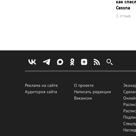
как спас
Cessna
1 отзыв
Реклама на сайте
О проекте
Экока
Аудитория сайта
Написать редакции
Сделан
Вакансии
Онлай
Распис
Распи
Подпи
Спецп
Нагля