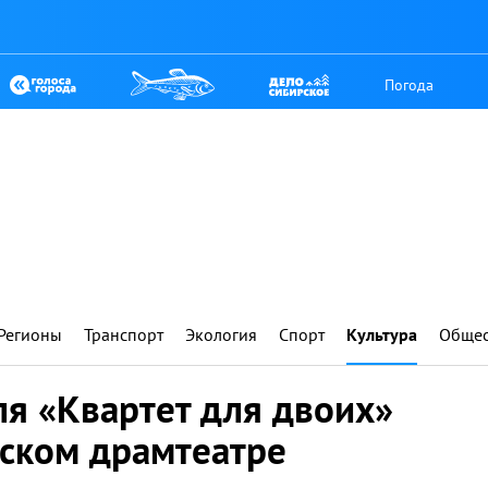
Погода
Регионы
Транспорт
Экология
Спорт
Культура
Общес
ля «Квартет для двоих»
тском драмтеатре