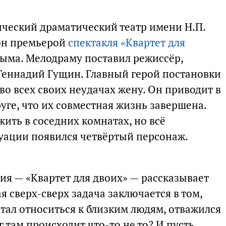
ический драматический театр имени Н.П.
зон премьерой
спектакля «Квартет для
ыма. Мелодраму поставил режиссёр,
Геннадий Гущин. Главный герой постановки
о всех своих неудачах жену. Он приводит в
руге, что их совместная жизнь завершена.
ить в соседних комнатах, но всё
туации появился четвёртый персонаж.
рия — «Квартет для двоих» — рассказывает
я сверх-сверх задача заключается в том,
стал относиться к близким людям, отважился
г там происходит что-то не то? И пусть