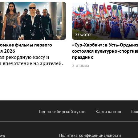
23 ФОТО
ромкие фильмы первого
«Сур-Харбан»: в Усть-Ордын
я 2026
состоялся культурно-спорти
ал рекордную кассу и
праздник
 впечатление на зрителей.
2 отзыва
Гид по сибирской кухне
Карта катков
Гол
Политика конфиденциальности
рта