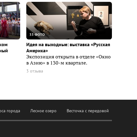
33 ФОТО
ском
Идея на выходные: выставка «Русская
вный
Америка»
Экспозиция открыта в отделе «Окно
в Азию» в 130-м квартале.
3 отзыва
оса города
Лесное озеро
Весточка с передовой