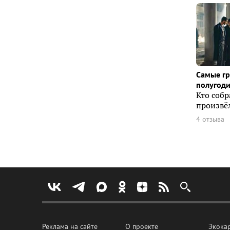
Самые г
полугоди
Кто собр
произвёл
4 отзыва
Реклама на сайте
О проекте
Экока