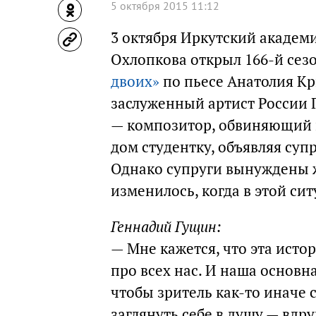
5 октября 2015 11:12
3 октября Иркутский академ
Охлопкова открыл 166-й се
двоих»
по пьесе Анатолия Кр
заслуженный артист России 
— композитор, обвиняющий в
дом студентку, объявляя суп
Однако супруги вынуждены ж
изменилось, когда в этой си
Геннадий Гущин:
— Мне кажется, что эта исто
про всех нас. И наша основна
чтобы зритель как-то иначе 
заглянуть себе в душу — вдру