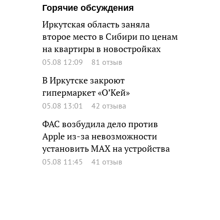
Горячие обсуждения
Иркутская область заняла
второе место в Сибири по ценам
на квартиры в новостройках
05.08 12:09
81 отзыв
В Иркутске закроют
гипермаркет «О’Кей»
05.08 13:01
42 отзыва
ФАС возбудила дело против
Apple из-за невозможности
установить MAX на устройства
05.08 11:45
41 отзыв