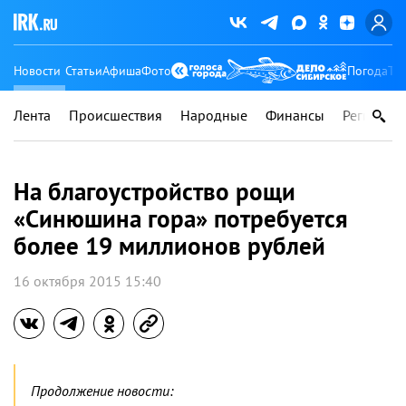
Новости
Статьи
Афиша
Фото
Погода
Ту
Лента
Происшествия
Народные
Финансы
Регионы
На благоустройство рощи
«Синюшина гора» потребуется
более 19 миллионов рублей
16 октября 2015 15:40
Продолжение новости: