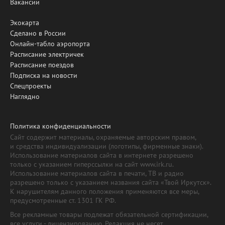
Вакансии
Экокарта
Сделано в России
Онлайн-табло аэропорта
Расписание электричек
Расписание поездов
Подписка на новости
Спецпроекты
Наглядно
Политика конфиденциальности
Сайт содержит материалы, охраняемые авторским правом,
и средства индивидуализации (логотипы, фирменные знаки).
Использование материалов сайта в интернете разрешено
только с указанием гиперссылки на сайт www.irk.ru.
Использование материалов сайта в печати, ТВ и радио
разрешено только с указанием названия сайта «Твой Иркутск».
К нарушителям данного положения применяются все меры,
предусмотренные ст. 1301 ГК РФ.
Все рекламные товары подлежат обязательной сертификации,
все услуги - лицензированию. Редакция не несет