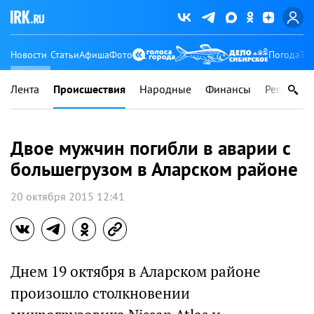
Новости
Статьи
Афиша
Фото
Погода
Ту
Лента
Происшествия
Народные
Финансы
Регионы
Двое мужчин погибли в аварии с
большегрузом в Аларском районе
20 октября 2015 12:41
Днем 19 октября в Аларском районе
произошло столкновении