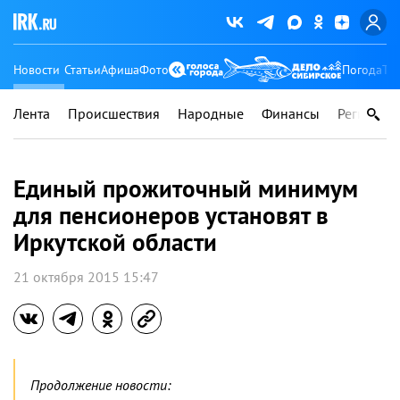
Новости
Статьи
Афиша
Фото
Погода
Ту
Лента
Происшествия
Народные
Финансы
Регионы
Единый прожиточный минимум
для пенсионеров установят в
Иркутской области
21 октября 2015 15:47
Продолжение новости: