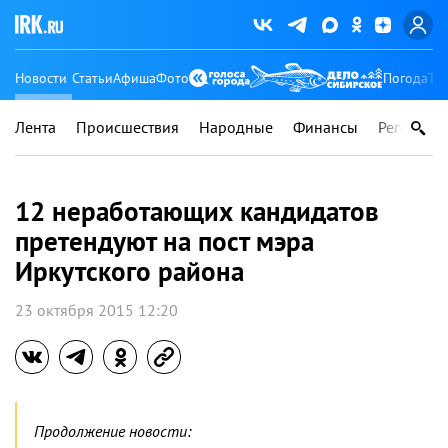
Новости
Статьи
Афиша
Фото
Погода
Ту
Лента
Происшествия
Народные
Финансы
Регионы
12 неработающих кандидатов
претендуют на пост мэра
Иркутского района
23 октября 2015 12:20
Продолжение новости: