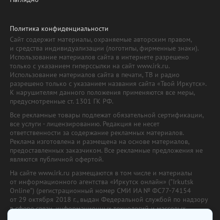
Политика конфиденциальности
Сайт содержит материалы, охраняемые авторским правом,
и средства индивидуализации (логотипы, фирменные знаки).
Использование материалов сайта в интернете разрешено
только с указанием гиперссылки на сайт www.irk.ru.
Использование материалов сайта в печати, ТВ и радио
разрешено только с указанием названия сайта «Твой Иркутск».
К нарушителям данного положения применяются все меры,
предусмотренные ст. 1301 ГК РФ.
Все рекламные товары подлежат обязательной сертификации,
все услуги - лицензированию. Редакция не несет
ответственности за содержание рекламных материалов.
Реклама изготовлена и размещена на основе материалов,
предоставленных заказчиком. Все рекламные предложения не
являются публичной офертой.
На сайте www.irk.ru размещаются в том числе и материалы
от информационного агентства «Иркутск онлайн» ("Irkutsk
Online") (регистрационный номер СМИ ИА № ФС77-74154
от 29 октября 2018 г., выдан Федеральной службой по надзору
в сфере связи, информационных технологий и массовых
коммуникаций) с соответствующей пометкой. Учредитель —