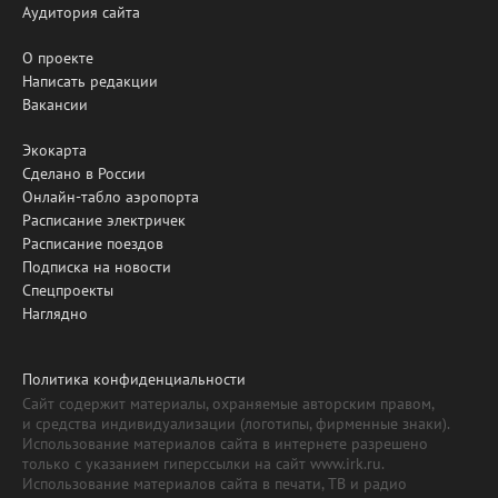
Аудитория сайта
О проекте
Написать редакции
Вакансии
Экокарта
Сделано в России
Онлайн-табло аэропорта
Расписание электричек
Расписание поездов
Подписка на новости
Спецпроекты
Наглядно
Политика конфиденциальности
Сайт содержит материалы, охраняемые авторским правом,
и средства индивидуализации (логотипы, фирменные знаки).
Использование материалов сайта в интернете разрешено
только с указанием гиперссылки на сайт www.irk.ru.
Использование материалов сайта в печати, ТВ и радио