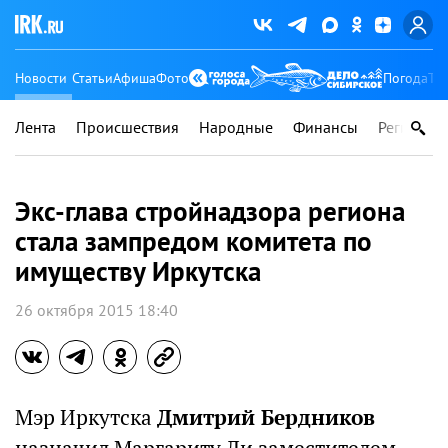
Новости
Статьи
Афиша
Фото
Погода
Ту
Лента
Происшествия
Народные
Финансы
Регионы
Экс-глава стройнадзора региона
стала зампредом комитета по
имуществу Иркутска
26 октября 2015 18:40
Мэр Иркутска
Дмитрий Бердников