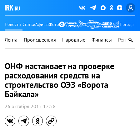
Новости
Статьи
Афиша
Фото
Погода
Ту
Лента
Происшествия
Народные
Финансы
Регионы
ОНФ настаивает на проверке
расходования средств на
строительство ОЭЗ «Ворота
Байкала»
26 октября 2015 12:58