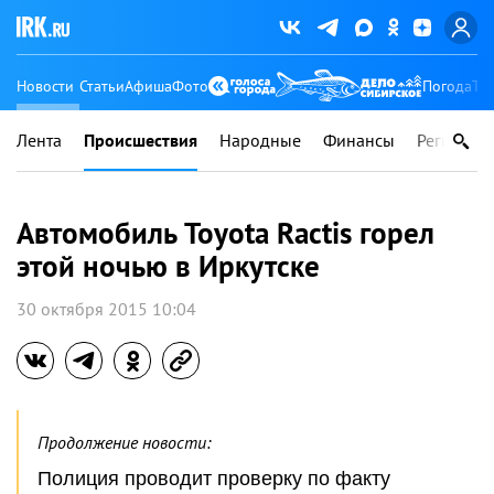
Новости
Статьи
Афиша
Фото
Погода
Ту
Лента
Происшествия
Народные
Финансы
Регионы
Автомобиль Toyota Ractis горел
этой ночью в Иркутске
30 октября 2015 10:04
Продолжение новости:
Полиция проводит проверку по факту