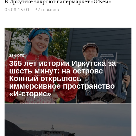
В Иркутске закроют гипермаркет «О’Кей»
05.08 13:01
37 отзывов
28 ФОТО
365 лет истории Иркутска за
шесть минут: на острове
Конный открылось
иммерсивное пространство
«И-сторис»