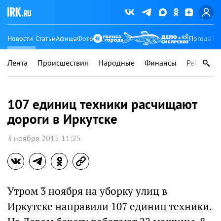
Новости
Статьи
Афиша
Фото
Погода
Ту
Лента
Происшествия
Народные
Финансы
Регионы
107 единиц техники расчищают
дороги в Иркутске
3 ноября 2015 11:25
Утром 3 ноября на уборку улиц в
Иркутске направили 107 единиц техники.