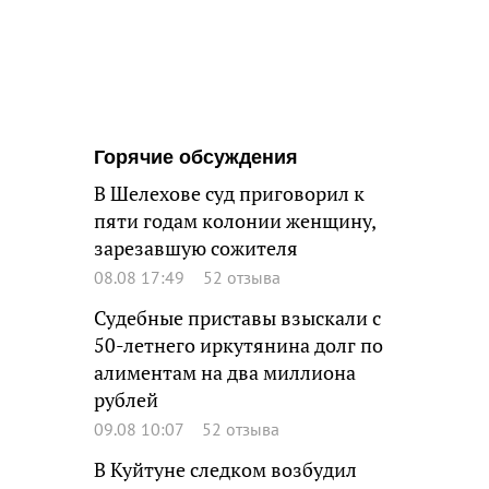
Горячие обсуждения
В Шелехове суд приговорил к
пяти годам колонии женщину,
зарезавшую сожителя
08.08 17:49
52 отзыва
Судебные приставы взыскали с
50-летнего иркутянина долг по
алиментам на два миллиона
рублей
09.08 10:07
52 отзыва
В Куйтуне следком возбудил