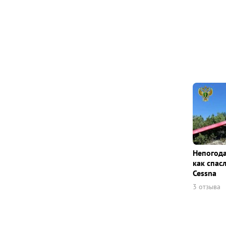
Непогода
как спас
Cessna
3 отзыва