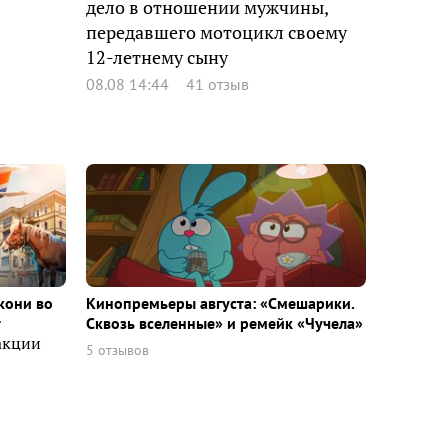
дело в отношении мужчины,
передавшего мотоцикл своему
12-летнему сыну
08.08 14:44
41 отзыв
кони во
Кинопремьеры августа: «Смешарики.
т
Сквозь вселенные» и ремейк «Чучела»
акции
5 отзывов