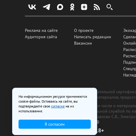
Реклама на сайте
О проекте
Экока
Аудитория сайта
Написать редакции
Сделан
Вакансии
Онлай
Распис
Распи
Подпи
Спецп
Нагля
Все рекламные товары подлежат обязательной сертификац
На информационном ресурсе применяются
изготовлена и размещена на основе материалов, предос
cookie-файлы. Оставаясь на сайте, вы
На сайте www.irk.ru размещаются в том числе и материа
подтверждаете свое
согласие
на их
от 29 октября 2018 г., выдан Федеральной службой по 
использование.
ООО «Ирк.ру». Главный редактор — Павлова С.В., Электр
Телефон редакции:
+7 (3952) 48-88-50
Я согласен
18+
© 2003–2026 IRK.ru Твой Иркутск