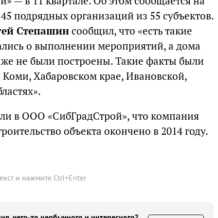
» — в 11 квартале. Об этом сообщается на
 145 подрядных организаций из 55 субъектов.
гей Степашин
сообщил, что «есть такие
тались о выполнении мероприятий, а дома
аже не были построены. Такие факты были
 Коми, Хабаровском крае, Ивановской,
ластях».
ли в ООО «СибГрадСтрой», что компания
роительство объекта окончено в 2014 году.
текст и нажмите
Ctrl
+
Enter
ия, чего-то необычного и интересного?