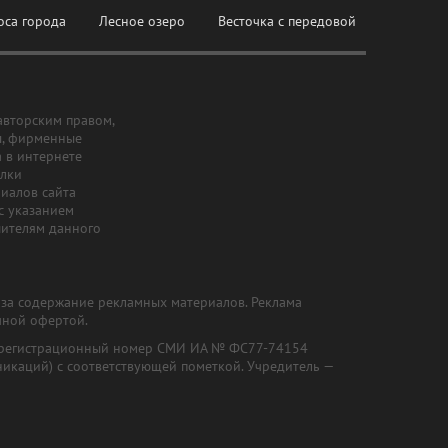
оса города
Лесное озеро
Весточка с передовой
авторским правом,
ы, фирменные
а в интернете
ылки
риалов сайта
с указанием
шителям данного
и за содержание рекламных материалов. Реклама
чной офертой.
") (регистрационный номер СМИ ИА № ФС77-74154
никаций) с соответствующей пометкой. Учредитель —