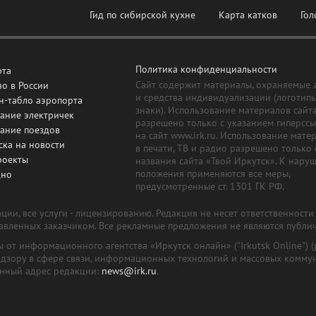
Гид по сибирской кухне
Карта катков
Гол
Политика конфиденциальности
рта
Сайт содержит материалы, охраняемые 
о в России
и средства индивидуализации (логотип
н-табло аэропорта
знаки). Использование материалов сайт
ание электричек
разрешено только с указанием гиперсс
сание поездов
на сайт www.irk.ru. Использование мате
ска на новости
в печати, ТВ и радио разрешено только 
роекты
названия сайта «Твой Иркутск». К нару
положения применяются все меры,
дно
предусмотренные ст. 1301 ГК РФ.
ии, все услуги - лицензированию. Редакция не несет ответственност
тавленных заказчиком. Все рекламные предложения не являются публи
лы от информационного агентства «Иркутск онлайн» ("Irkutsk Online
надзору в сфере связи, информационных технологий и массовых комму
онный адрес редакции:
news@irk.ru
.