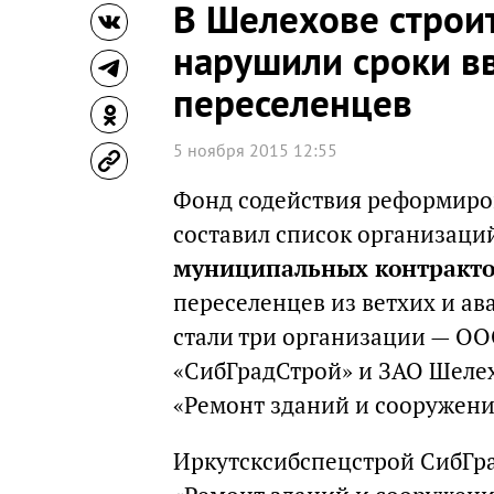
В Шелехове строи
нарушили сроки в
переселенцев
5 ноября 2015 12:55
Фонд содействия реформиро
составил список организаци
муниципальных контракт
переселенцев из ветхих и а
стали три организации — О
«СибГрадСтрой» и ЗАО Шеле
«Ремонт зданий и сооружени
Иркутсксибспецстрой СибГра