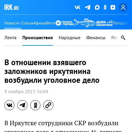
Новости
Статьи
Афиша
Фото
Погода
Ту
Лента
Происшествия
Народные
Финансы
Регионы
В отношении взявшего
заложников иркутянина
возбудили уголовное дело
9 ноября 2015 16:04
В Иркутске сотрудники СКР возбудили