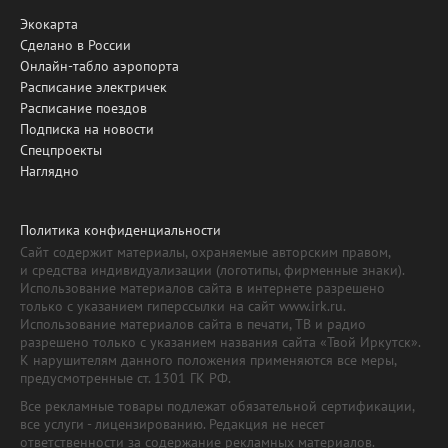
Экокарта
Сделано в России
Онлайн-табло аэропорта
Расписание электричек
Расписание поездов
Подписка на новости
Спецпроекты
Наглядно
Политика конфиденциальности
Сайт содержит материалы, охраняемые авторским правом,
и средства индивидуализации (логотипы, фирменные знаки).
Использование материалов сайта в интернете разрешено
только с указанием гиперссылки на сайт www.irk.ru.
Использование материалов сайта в печати, ТВ и радио
разрешено только с указанием названия сайта «Твой Иркутск».
К нарушителям данного положения применяются все меры,
предусмотренные ст. 1301 ГК РФ.
Все рекламные товары подлежат обязательной сертификации,
все услуги - лицензированию. Редакция не несет
ответственности за содержание рекламных материалов.