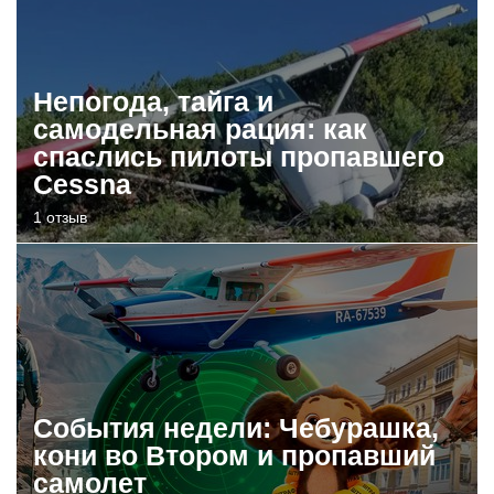
Непогода, тайга и
самодельная рация: как
спаслись пилоты пропавшего
Cessna
1 отзыв
События недели: Чебурашка,
кони во Втором и пропавший
самолет