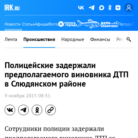
Новости
Статьи
Афиша
Фото
Погода
Ту
Лента
Происшествия
Народные
Финансы
Регионы
Полицейские задержали
предполагаемого виновника ДТП
в Слюдянском районе
9 ноября 2015 08:31
Сотрудники полиции задержали