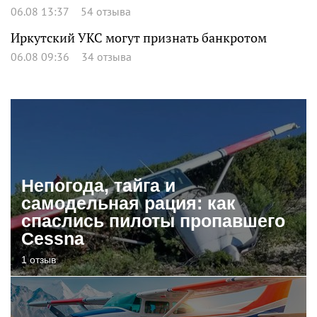
06.08 13:37
54 отзыва
Иркутский УКС могут признать банкротом
06.08 09:36
34 отзыва
Непогода, тайга и
самодельная рация: как
спаслись пилоты пропавшего
Cessna
1 отзыв