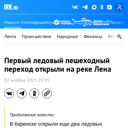
Новости
Статьи
Афиша
Фото
Погода
Ту
Лента
Происшествия
Народные
Финансы
Регионы
Первый ледовый пешеходный
переход открыли на реке Лена
12 ноября 2015 20:55
Продолжение новости:
В Киренске открыли еще два ледовых