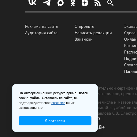
Реклама на сайте
О проекте
Экока
Аудитория сайта
Написать редакции
Сделан
Вакансии
Онлай
Распис
Распи
Подпи
Спецп
Нагля
Все рекламные товары подлежат обязательной сертификац
На информационном ресурсе применяются
изготовлена и размещена на основе материалов, предос
cookie-файлы. Оставаясь на сайте, вы
На сайте www.irk.ru размещаются в том числе и материа
подтверждаете свое
согласие
на их
от 29 октября 2018 г., выдан Федеральной службой по 
использование.
ООО «Ирк.ру». Главный редактор — Павлова С.В., Электр
Телефон редакции:
+7 (3952) 48-88-50
Я согласен
18+
© 2003–2026 IRK.ru Твой Иркутск