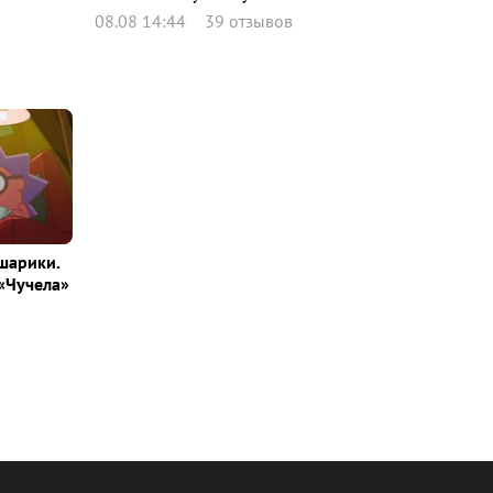
08.08 14:44
39 отзывов
шарики.
«Чучела»