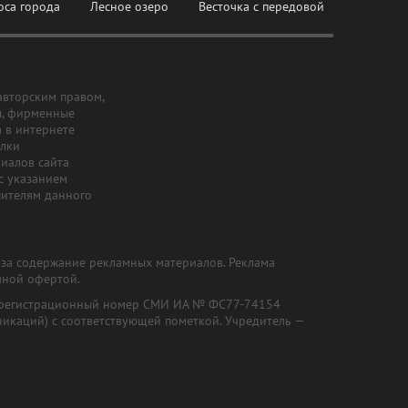
оса города
Лесное озеро
Весточка с передовой
авторским правом,
ы, фирменные
а в интернете
ылки
риалов сайта
с указанием
шителям данного
и за содержание рекламных материалов. Реклама
чной офертой.
") (регистрационный номер СМИ ИА № ФС77-74154
никаций) с соответствующей пометкой. Учредитель —