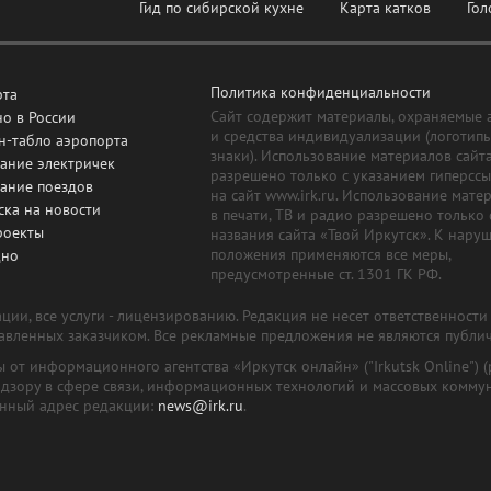
Гид по сибирской кухне
Карта катков
Гол
Политика конфиденциальности
рта
Сайт содержит материалы, охраняемые 
о в России
и средства индивидуализации (логотип
н-табло аэропорта
знаки). Использование материалов сайт
ание электричек
разрешено только с указанием гиперсс
сание поездов
на сайт www.irk.ru. Использование мате
ска на новости
в печати, ТВ и радио разрешено только 
роекты
названия сайта «Твой Иркутск». К нару
положения применяются все меры,
дно
предусмотренные ст. 1301 ГК РФ.
ии, все услуги - лицензированию. Редакция не несет ответственност
тавленных заказчиком. Все рекламные предложения не являются публи
лы от информационного агентства «Иркутск онлайн» ("Irkutsk Online
надзору в сфере связи, информационных технологий и массовых комму
онный адрес редакции:
news@irk.ru
.