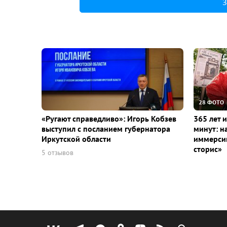
З
28 ФОТО
«Ругают справедливо»: Игорь Кобзев
365 лет 
выступил с посланием губернатора
минут: н
Иркутской области
иммерсив
сторис»
5 отзывов