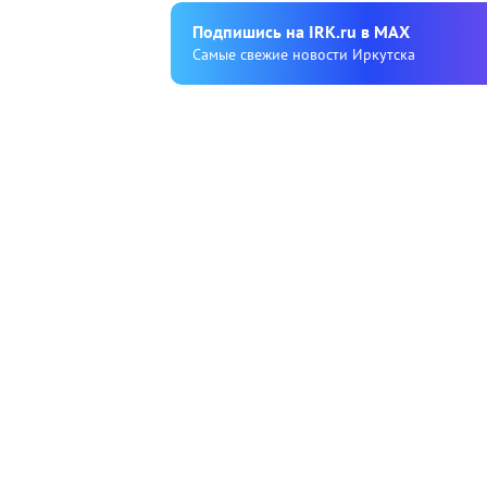
Подпишиcь на IRK.ru в MAX
Cамые свежие новости Иркутска