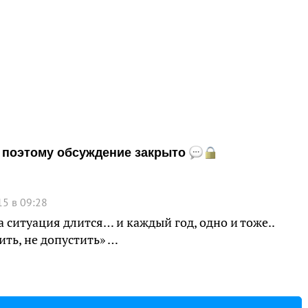
и, поэтому обсуждение закрыто
5 в 09:28
а ситуация длится… и каждый год, одно и тоже..
ить, не допустить» …