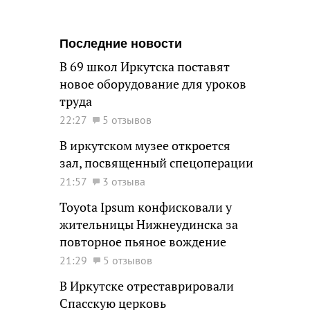
Последние новости
В 69 школ Иркутска поставят
новое оборудование для уроков
труда
22:27
5 отзывов
В иркутском музее откроется
зал, посвященный спецоперации
21:57
3 отзыва
Toyota Ipsum конфисковали у
жительницы Нижнеудинска за
повторное пьяное вождение
21:29
5 отзывов
В Иркутске отреставрировали
Спасскую церковь