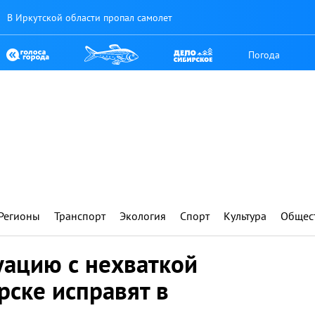
В Иркутской области пропал самолет
Погода
Регионы
Транспорт
Экология
Спорт
Культура
Общес
уацию с нехваткой
рске исправят в