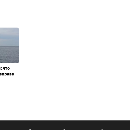
: что
еправе