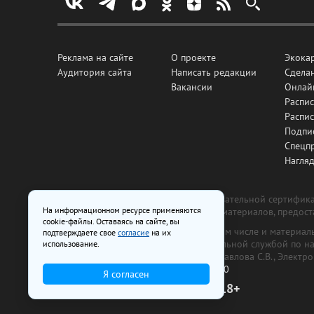
Реклама на сайте
О проекте
Экока
Аудитория сайта
Написать редакции
Сделан
Вакансии
Онлай
Распис
Распи
Подпи
Спецп
Нагля
Все рекламные товары подлежат обязательной сертификац
На информационном ресурсе применяются
изготовлена и размещена на основе материалов, предос
cookie-файлы. Оставаясь на сайте, вы
На сайте www.irk.ru размещаются в том числе и материа
подтверждаете свое
согласие
на их
от 29 октября 2018 г., выдан Федеральной службой по 
использование.
ООО «Ирк.ру». Главный редактор — Павлова С.В., Электр
Телефон редакции:
+7 (3952) 48-88-50
Я согласен
18+
© 2003–2026 IRK.ru Твой Иркутск