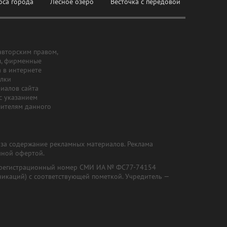
оса города
Лесное озеро
Весточка с передовой
авторским правом,
ы, фирменные
а в интернете
ылки
риалов сайта
с указанием
шителям данного
и за содержание рекламных материалов. Реклама
чной офертой.
") (регистрационный номер СМИ ИА № ФС77-74154
никаций) с соответствующей пометкой. Учредитель —