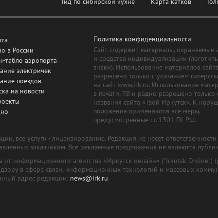
Гид по сибирской кухне
Карта катков
Гол
Политика конфиденциальности
рта
Сайт содержит материалы, охраняемые 
о в России
и средства индивидуализации (логотип
н-табло аэропорта
знаки). Использование материалов сайт
ание электричек
разрешено только с указанием гиперсс
сание поездов
на сайт www.irk.ru. Использование мате
ска на новости
в печати, ТВ и радио разрешено только 
роекты
названия сайта «Твой Иркутск». К нару
положения применяются все меры,
дно
предусмотренные ст. 1301 ГК РФ.
ии, все услуги - лицензированию. Редакция не несет ответственност
тавленных заказчиком. Все рекламные предложения не являются публи
лы от информационного агентства «Иркутск онлайн» ("Irkutsk Online
надзору в сфере связи, информационных технологий и массовых комму
онный адрес редакции:
news@irk.ru
.