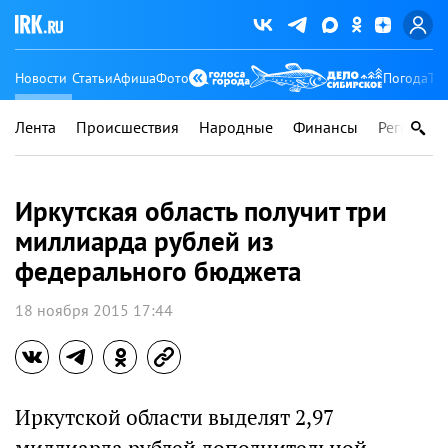
Новости
Статьи
Афиша
Фото
Погода
Ту
Лента
Происшествия
Народные
Финансы
Регионы
Иркутская область получит три
миллиарда рублей из
федерального бюджета
18 ноября 2015 17:44
Иркутской области выделят 2,97